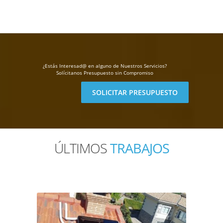
¿Estás Interesad@ en alguno de
Nuestros Servicios
?
Solícitanos
Presupuesto
sin Compromiso
SOLICITAR PRESUPUESTO
ÚLTIMOS
TRABAJOS